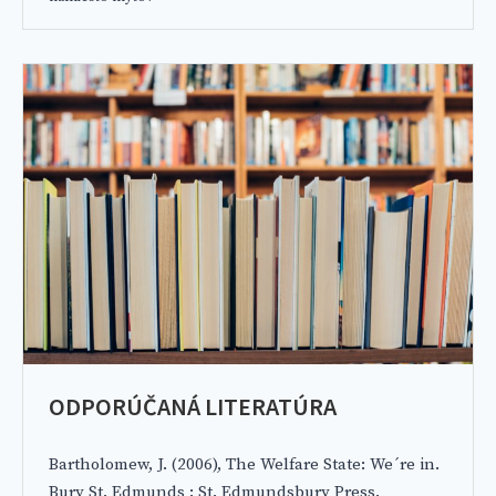
ODPORÚČANÁ LITERATÚRA
Bartholomew, J. (2006), The Welfare State: We´re in.
Bury St. Edmunds : St. Edmundsbury Press.