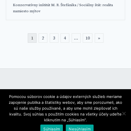
Konzervatívny inštitút M. R. Štefánika
/
Sociálny štát: realita
namiesto mýtov
Stránkovanie
1
2
3
4
…
10
»
príspevkov
Pomocou súborov cookie a údajov externých služieb meriame
zapojenie publika a štatistiky webov, aby sme porozumeli, ako
sú naše služby používané, a aby sme mohli zlepšovať ich
kvalitu. Svoj súhlas s použitím cookies na všetky účely udeľte
kliknutím na „Súhlasím".
Copyright © 2026,
Búranie mýtov
Súhlasím
Nesúhlasím