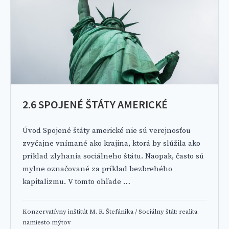
2.6 SPOJENÉ ŠTÁTY AMERICKÉ
Úvod Spojené štáty americké nie sú verejnosťou
zvyčajne vnímané ako krajina, ktorá by slúžila ako
príklad zlyhania sociálneho štátu. Naopak, často sú
mylne označované za príklad bezbrehého
kapitalizmu. V tomto ohľade …
Konzervatívny inštitút M. R. Štefánika
/
Sociálny štát: realita
namiesto mýtov