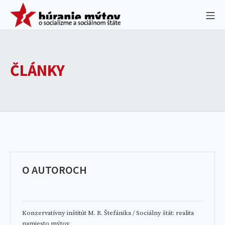
Skip
BÚRANIE MÝTO
Mo
to
content
ČLÁNKY
O AUTOROCH
Konzervatívny inštitút M. R. Štefánika
/
Sociálny štát: realita
namiesto mýtov