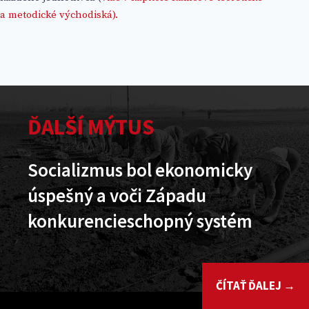
a metodické východiská).
ĎALŠÍ MÝTUS
Socializmus bol ekonomicky
úspešný a voči Západu
konkurencieschopný systém
ČÍTAŤ ĎALEJ →