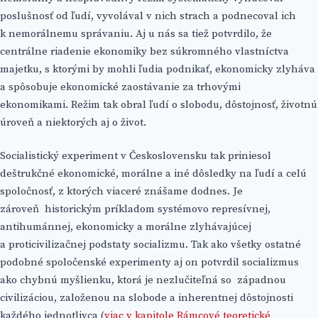
poslušnosť od ľudí, vyvolával v nich strach a podnecoval ich
k nemorálnemu správaniu. Aj u nás sa tiež potvrdilo, že
centrálne riadenie ekonomiky bez súkromného vlastníctva
majetku, s ktorými by mohli ľudia podnikať, ekonomicky zlyháva
a spôsobuje ekonomické zaostávanie za trhovými
ekonomikami. Režim tak obral ľudí o slobodu, dôstojnosť, životnú
úroveň a niektorých aj o život.
Socialistický experiment v Československu tak priniesol
deštrukčné ekonomické, morálne a iné dôsledky na ľudí a celú
spoločnosť, z ktorých viaceré znášame dodnes. Je
zároveň historickým príkladom systémovo represívnej,
antihumánnej, ekonomicky a morálne zlyhávajúcej
a proticivilizačnej podstaty socializmu. Tak ako všetky ostatné
podobné spoločenské experimenty aj on potvrdil socializmus
ako chybnú myšlienku, ktorá je nezlučiteľná so západnou
civilizáciou, založenou na slobode a inherentnej dôstojnosti
každého jednotlivca (
viac v kapitole Rámcové teoretické