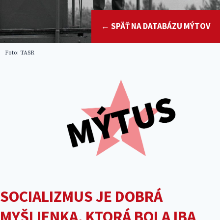
← SPÄŤ NA DATABÁZU MÝTOV
Foto: TASR
SOCIALIZMUS JE DOBRÁ
MYŠLIENKA, KTORÁ BOLA IBA