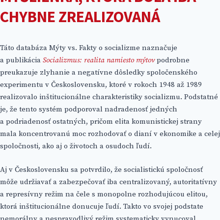
CHYBNE ZREALIZOVANÁ
Táto databáza Mýty vs. Fakty o socializme naznačuje
a publikácia
Socializmus: realita namiesto mýtov
podrobne
preukazuje zlyhanie a negatívne dôsledky spoločenského
experimentu v Československu, ktoré v rokoch 1948 až 1989
realizovalo inštitucionálne charakteristiky socializmu. Podstatné
je, že tento systém podporoval nadradenosť jedných
a podriadenosť ostatných, pričom elita komunistickej strany
mala koncentrovanú moc rozhodovať o dianí v ekonomike a celej
spoločnosti, ako aj o životoch a osudoch ľudí.
Aj v Československu sa potvrdilo, že socialistickú spoločnosť
môže udržiavať a zabezpečovať iba centralizovaný, autoritatívny
a represívny režim na čele s monopolne rozhodujúcou elitou,
ktorá inštitucionálne donucuje ľudí. Takto vo svojej podstate
nemorálny a nespravodlivý režim systematicky vynucoval