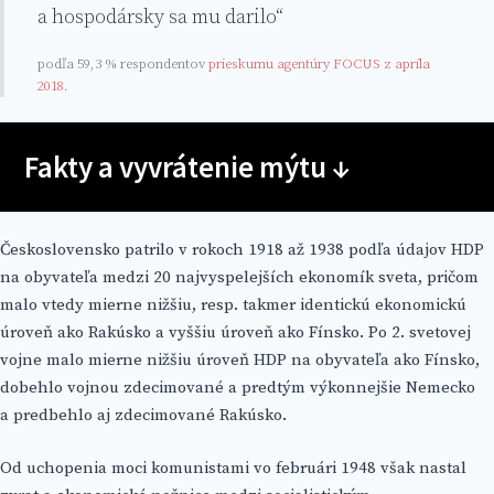
a hospodársky sa mu darilo“
podľa 59,3 % respondentov
prieskumu agentúry FOCUS z apríla
2018
.
Fakty a vyvrátenie mýtu ↓
Československo patrilo v rokoch 1918 až 1938 podľa údajov HDP
na obyvateľa medzi 20 najvyspelejších ekonomík sveta, pričom
malo vtedy mierne nižšiu, resp. takmer identickú ekonomickú
úroveň ako Rakúsko a vyššiu úroveň ako Fínsko. Po 2. svetovej
vojne malo mierne nižšiu úroveň HDP na obyvateľa ako Fínsko,
dobehlo vojnou zdecimované a predtým výkonnejšie Nemecko
a predbehlo aj zdecimované Rakúsko.
Od uchopenia moci komunistami vo februári 1948 však nastal