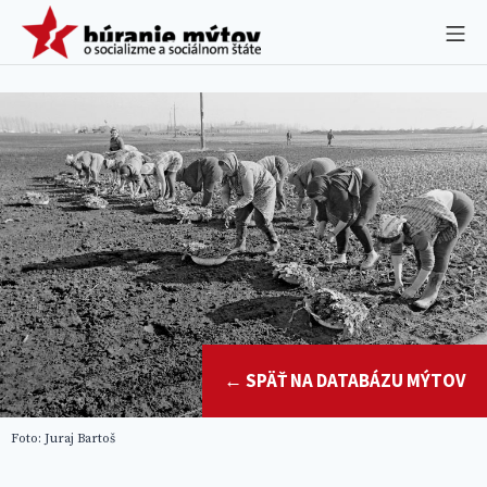
Skip
BÚRANIE MÝTO
Mo
to
content
← SPÄŤ NA DATABÁZU MÝTOV
Foto: Juraj Bartoš