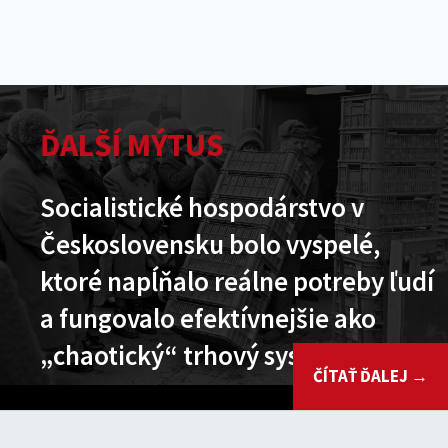
ĎALŠÍ MÝTUS
Socialistické hospodárstvo v
Československu bolo vyspelé,
ktoré napĺňalo reálne potreby ľudí
a fungovalo efektívnejšie ako
„chaotický“ trhový systém
ČÍTAŤ ĎALEJ →