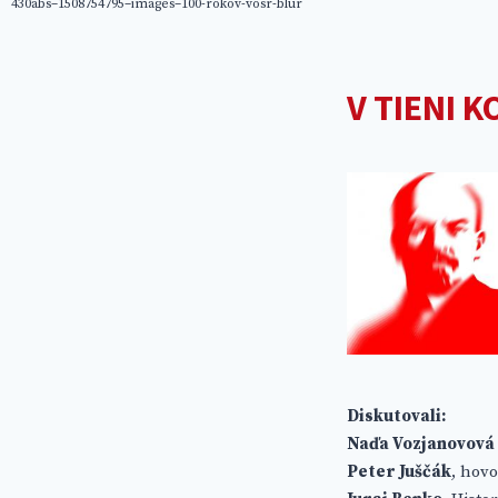
430abs–1508754795–images–100-rokov-vosr-blur
V TIENI 
Diskutovali:
Naďa Vozjanovová
Peter Juščák
, hov