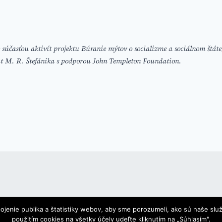
 súčasťou aktivít projektu Búranie mýtov o socializme a sociálnom štáte,
út M. R. Štefánika s podporou John Templeton Foundation.
nie publika a štatistiky webov, aby sme porozumeli, ako sú naše služb
použitím cookies na všetky účely udeľte kliknutím na „Súhlasím".