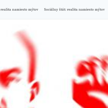
 MÝTOV
 realita namiesto mýtov
Sociálny štát: realita namiesto mýtov