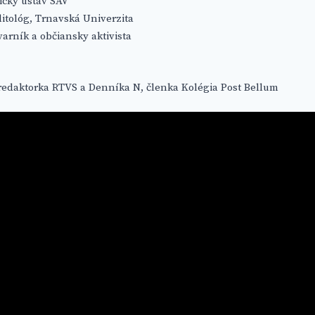
rický ústav SAV
olitológ, Trnavská Univerzita
tvarník a občiansky aktivista
 redaktorka RTVS a Denníka N, členka Kolégia Post Bellum