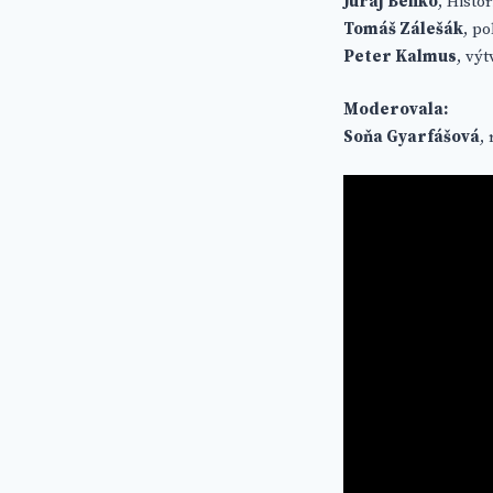
Juraj Benko
, Histo
Tomáš Zálešák
, p
Peter Kalmus
, vý
Moderovala:
Soňa Gyarfášová
,