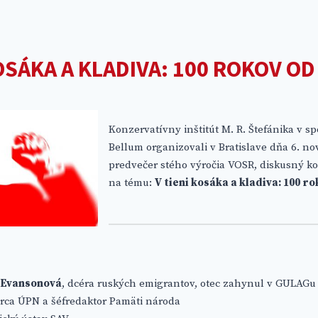
KOSÁKA A KLADIVA: 100 ROKOV O
Konzervatívny inštitút M. R. Štefánika v sp
Bellum organizovali v Bratislave dňa 6. n
predvečer stého výročia VOSR, diskusný k
na tému:
V tieni kosáka a kladiva: 100 r
 Evansonová
, dcéra ruských emigrantov, otec zahynul v GULAGu
orca ÚPN a šéfredaktor Pamäti národa