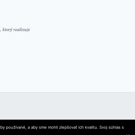
 ktorý realizuje
y používané, a aby sme mohli zlepšovať ich kvalitu. Svoj súhlas s