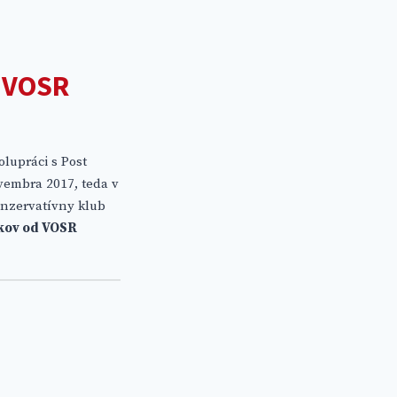
D VOSR
olupráci s Post
ovembra 2017, teda v
onzervatívny klub
okov od VOSR