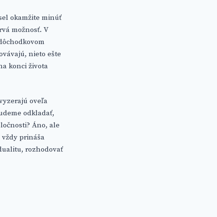
sel okamžite minúť
rvá možnosť. V
 o dôchodkovom
ovávajú, nieto ešte
na konci života
 vyzerajú oveľa
budeme odkladať,
ločnosti? Áno, ale
m vždy prináša
idualitu, rozhodovať