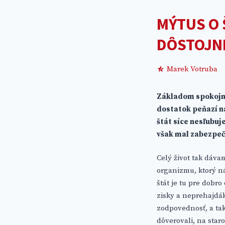
MÝTUS O 
DÔSTOJN
Marek Votruba
Základom spokojné
dostatok peňazí na
štát síce nesľubu
však mal zabezpeči
Celý život tak dáv
organizmu, ktorý ná
štát je tu pre dobro
zisky a neprehajdá
zodpovednosť, a tak
dôverovali, na star