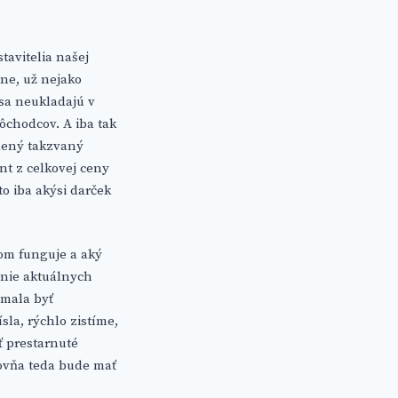
stavitelia našej
vne, už nejako
 sa neukladajú v
chodcov. A iba tak
adený takzvaný
nt z celkovej ceny
to iba akýsi darček
om funguje a aký
anie aktuálnych
 mala byť
sla, rýchlo zistíme,
ť prestarnuté
ťovňa teda bude mať