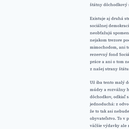
štátny dôchodkový 
Existuje aj druhá st
sociálnej demokraci
neobťažujú spomenúť
nejakom trezore po
mimochodom, ani to 
rezervný fond Sociá
práce a ani o tom n
z našej strany štátu
Už iba tento malý 
múdry a rozvážny ho
dôchodkov, odkiaľ 
jednoduchá: z odvod
že to tak asi nebud
obyvateľstvo. To v 
väčšie výdavky ale 