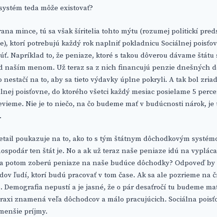
systém teda môže existovať?
rana mince, tú sa však šíritelia tohto mýtu (rozumej politickí pred
e), ktorí potrebujú každý rok naplniť pokladnicu Sociálnej poisťo
. Napríklad to, že peniaze, ktoré s takou dôverou dávame štátu
d naším menom. Už teraz sa z nich financujú penzie dnešných dô
nestačí na to, aby sa tieto výdavky úplne pokryli. A tak bol zri
lnej poisťovne, do ktorého všetci každý mesiac posielame 5 perce
evieme. Nie je to niečo, na čo budeme mať v budúcnosti nárok, je 
.
detail poukazuje na to, ako to s tým štátnym dôchodkovým systém
spodár ten štát je. No a ak už teraz naše peniaze idú na vyplác
sa potom zoberú peniaze na naše budúce dôchodky? Odpoveď by
ov ľudí, ktorí budú pracovať v tom čase. Ak sa ale pozrieme na čí
e. Demografia nepustí a je jasné, že o pár desaťročí tu budeme ma
praxi znamená veľa dôchodcov a málo pracujúcich. Sociálna pois
menšie príjmy.