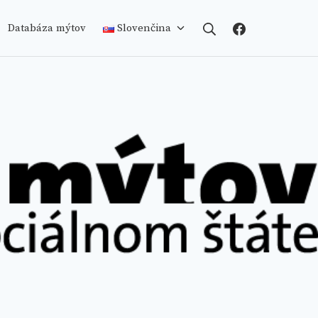
Search
Facebook
Databáza mýtov
Slovenčina