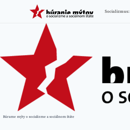
Skip
BÚRANIE
to
Socializmus:
content
Búrame mýty o socializme a sociálnom štáte