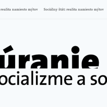
 MÝTOV
 realita namiesto mýtov
Sociálny štát: realita namiesto mýtov