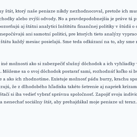
ny štát, ktorý naše peniaze nikdy nezhodnocoval, pretože ich mu
chodky alebo zvýši odvody. No a pravdepodobnejšia je práve tá p
ozorňujú aj štátni analytici Inštitútu finančnej politiky v štúdii
nepočúvajú ani samotní politici, pre ktorých tieto analýzy vyprac
e štátu každý mesiac posielajú. Sme teda odkázaní na to, aby sme 
 aj iné možnosti ako si zabezpečiť slušný dôchodok a ich vyhliadky
ne. Môžeme sa o svoj dôchodok postarať sami, rozhodnúť koľko si 
 a ako ich zhodnotíme. Existuje možnosť pádu burzy, krachu spo
ukazujú, že z dlhodobého hľadiska takéto šetrenie aj napriek kríza
tačí si iba vedieť vybrať správnu spoločnosť. Zapojiť svoju indiv
 a nenechať sociálny štát, aby prehajdákal moje peniaze už teraz.