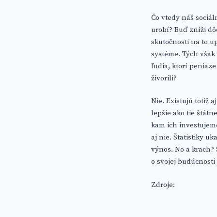
Čo vtedy náš sociál
urobí? Buď zníži dô
skutočnosti na to up
systéme. Tých však 
ľudia, ktorí peniaz
živorili?
Nie. Existujú totiž
lepšie ako tie štát
kam ich investujeme
aj nie. Štatistiky 
výnos. No a krach? S
o svojej budúcnosti
Zdroje: