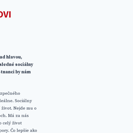
OVI
ad hlavou,
osledné sociálny
stnanci by nám
bezpečného
deálne. Sociálny
í život. Nejde mu o
och. Má za nás
 celý život
pory. Čo lepšie ako