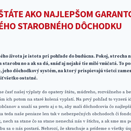
ŠTÁTE AKO NAJLEPŠOM GARANT
ÉHO STAROBNÉHO DÔCHODKU
ho života je istota pri pohľade do budúcna. Pokoj, strecha n
 starobu no a ak sa dá, snáď aj nejaké tie milé vnúčatá. To p
je, jeho dôchodkový systém, na ktorý prispievajú všetci zame
ť všetko ostatné.
ame časť našej výplaty do opatery štátu, múdreho, rozvážneho a 
m ich potom na staré kolená vyplatí. Na prvý pohľad to vyzerá i
 občanov a snaží sa preto aj o to, aby mali dôchodcovia čo najlepš
ka teda naše peniaze len tak v nebezpečných obchodoch či fond
, nech sa stane čo sa stane nenechá nás v štichu, a ak sme mu po
obu sa o nás postará. Nehrozí, že skrachuje a prídeme o všetky ús