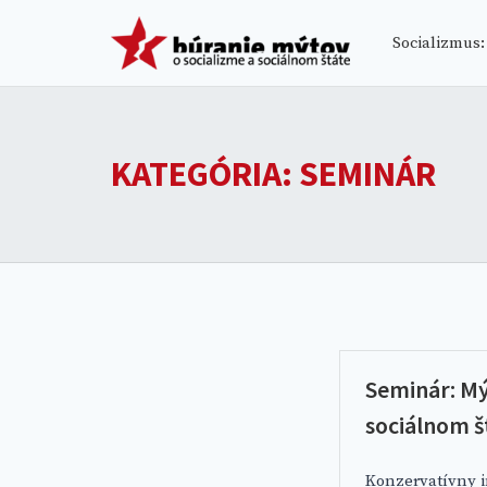
Skip
BÚRANIE
to
Socializmus:
content
KATEGÓRIA:
SEMINÁR
Seminár: Mý
sociálnom š
Konzervatívny in