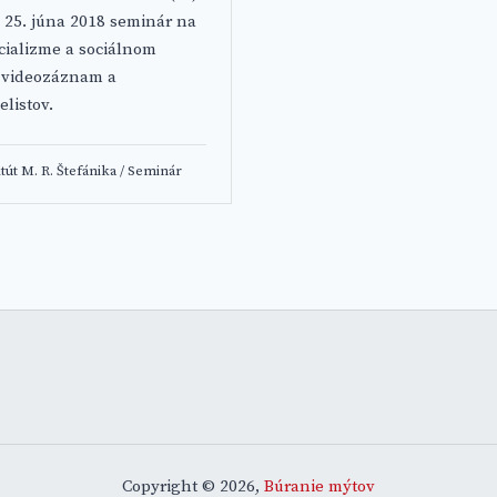
 25. júna 2018 seminár na
cializme a sociálnom
si videozáznam a
listov.
tút M. R. Štefánika
/
Seminár
Copyright © 2026,
Búranie mýtov