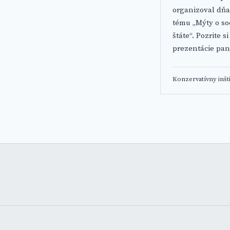
organizoval dňa
tému „Mýty o so
štáte“. Pozrite 
prezentácie pane
Konzervatívny inšti