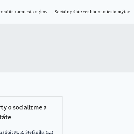
 MÝTOV
 realita namiesto mýtov
Sociálny štát: realita namiesto mýtov
ty o socializme a
táte
štitút M. R. Štefánika (KI)