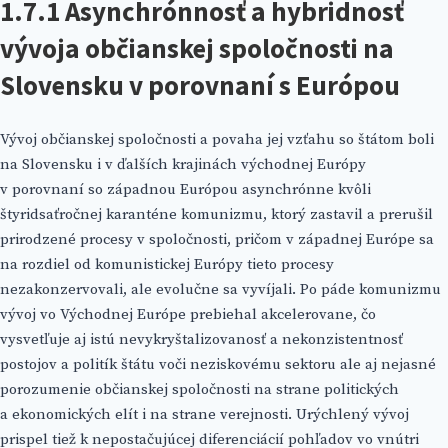
1.7.1 Asynchrónnosť a hybridnosť
vývoja občianskej spoločnosti na
Slovensku v porovnaní s Európou
Vývoj občianskej spoločnosti a povaha jej vzťahu so štátom boli
na Slovensku i v ďalších krajinách východnej Európy
v porovnaní so západnou Európou asynchrónne kvôli
štyridsaťročnej karanténe komunizmu, ktorý zastavil a prerušil
prirodzené procesy v spoločnosti, pričom v západnej Európe sa
na rozdiel od komunistickej Európy tieto procesy
nezakonzervovali, ale evolučne sa vyvíjali. Po páde komunizmu
vývoj vo Východnej Európe prebiehal akcelerovane, čo
vysvetľuje aj istú nevykryštalizovanosť a nekonzistentnosť
postojov a politík štátu voči neziskovému sektoru ale aj nejasné
porozumenie občianskej spoločnosti na strane politických
a ekonomických elít i na strane verejnosti. Urýchlený vývoj
prispel tiež k nepostačujúcej diferenciácií pohľadov vo vnútri