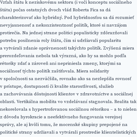
Vzťah štátu k neziskovému sektoru (i voči konceptu sociálneho
štátu) počas ostatných dvoch vlád Roberta Fica sa dá
charakterizovať ako hybridný. Pod hybridnosťou sa dá rozumieť
nevyjasnenosť a nekonzistentnosť politík, ktoré si navzájom
protirečia. Na jednej strane politici populisticky zdôrazňovali
potrebu posilnenia roly štátu, čím si udržiavali popularitu
a vytvárali zdanie oprávnenosti takýchto politík. Zvýšená miera
prerozdeľovania nebola tak výrazná, ako by sa mohlo podľa
rétoriky zdať a zároveň ani nepriniesla zmeny, ktorými sa
sociálnosť týchto politík zaštiťovala. Miera solidarity
v spoločnosti sa nezväčšila, rovnako ako sa nezlepšila rovnosť
v prístupe, dostupnosti či kvalite starostlivosti, služieb
a zachovávania dôstojnosti klientov v zdravotníctve a sociálnej
oblasti. Vertikálna mobilita vo vzdelávaní stagnovala. Realita tak
nekorelovala s hypertrofovanou sociálnou rétorikou – a to nielen
z dôvodu byrokracie a neefektívneho fungovania verejnej
správy, ale aj kvôli tomu, že mocenské skupiny prepojené na
politické strany udržiavali a vytvárali prostredie klientelistických