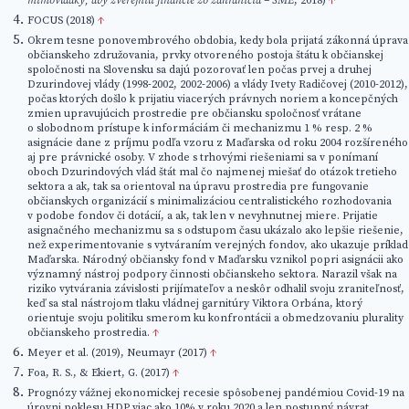
mimovládky, aby zverejnili financie zo zahraničia – SME
, 2018)
↑
FOCUS (2018)
↑
Okrem tesne ponovembrového obdobia, kedy bola prijatá zákonná úprava
občianskeho združovania, prvky otvoreného postoja štátu k občianskej
spoločnosti na Slovensku sa dajú pozorovať len počas prvej a druhej
Dzurindovej vlády (1998-2002, 2002-2006) a vlády Ivety Radičovej (2010-2012),
počas ktorých došlo k prijatiu viacerých právnych noriem a koncepčných
zmien upravujúcich prostredie pre občiansku spoločnosť vrátane
o slobodnom prístupe k informáciám či mechanizmu 1 % resp. 2 %
asignácie dane z príjmu podľa vzoru z Maďarska od roku 2004 rozšíreného
aj pre právnické osoby. V zhode s trhovými riešeniami sa v ponímaní
oboch Dzurindových vlád štát mal čo najmenej miešať do otázok tretieho
sektora a ak, tak sa orientoval na úpravu prostredia pre fungovanie
občianskych organizácií s minimalizáciou centralistického rozhodovania
v podobe fondov či dotácií, a ak, tak len v nevyhnutnej miere. Prijatie
asignačného mechanizmu sa s odstupom času ukázalo ako lepšie riešenie,
než experimentovanie s vytváraním verejných fondov, ako ukazuje príklad
Maďarska. Národný občiansky fond v Maďarsku vznikol popri asignácii ako
významný nástroj podpory činnosti občianskeho sektora. Narazil však na
riziko vytvárania závislosti prijímateľov a neskôr odhalil svoju zraniteľnosť,
keď sa stal nástrojom tlaku vládnej garnitúry Viktora Orbána, ktorý
orientuje svoju politiku smerom ku konfrontácii a obmedzovaniu plurality
občianskeho prostredia.
↑
Meyer et al. (2019), Neumayr (2017)
↑
Foa, R. S., & Ekiert, G. (2017)
↑
Prognózy vážnej ekonomickej recesie spôsobenej pandémiou Covid-19 na
úrovni poklesu HDP viac ako 10% v roku 2020 a len postupný návrat