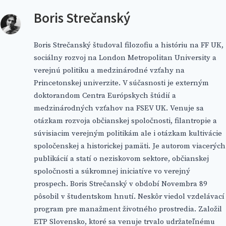
Boris Strečanský
Boris Strečanský študoval filozofiu a históriu na FF UK,
sociálny rozvoj na London Metropolitan University a
verejnú politiku a medzinárodné vzťahy na
Princetonskej univerzite. V súčasnosti je externým
doktorandom Centra Európskych štúdií a
medzinárodných vzťahov na FSEV UK. Venuje sa
otázkam rozvoja občianskej spoločnosti, filantropie a
súvisiacim verejným politikám ale i otázkam kultivácie
spoločenskej a historickej pamäti. Je autorom viacerých
publikácií a statí o neziskovom sektore, občianskej
spoločnosti a súkromnej iniciatíve vo verejný
prospech. Boris Strečanský v období Novembra 89
pôsobil v študentskom hnutí. Neskôr viedol vzdelávací
program pre manažment životného prostredia. Založil
ETP Slovensko, ktoré sa venuje trvalo udržateľnému