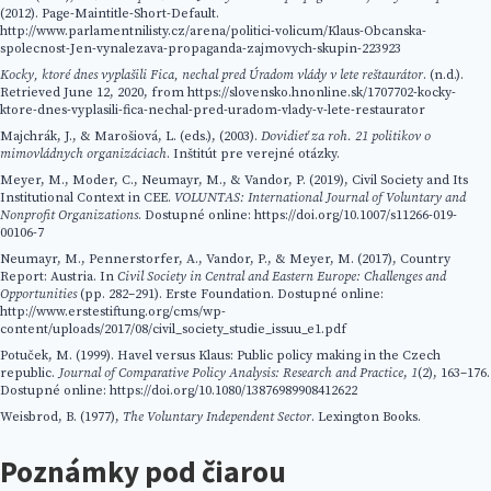
(2012). Page-Maintitle-Short-Default.
http://www.parlamentnilisty.cz/arena/politici-volicum/Klaus-Obcanska-
spolecnost-Jen-vynalezava-propaganda-zajmovych-skupin-223923
Kocky, ktoré dnes vyplašili Fica, nechal pred Úradom vlády v lete reštaurátor
. (n.d.).
Retrieved June 12, 2020, from https://slovensko.hnonline.sk/1707702-kocky-
ktore-dnes-vyplasili-fica-nechal-pred-uradom-vlady-v-lete-restaurator
Majchrák, J., & Marošiová, L. (eds.), (2003).
Dovidieť za roh. 21 politikov o
mimovládnych organizáciach
. Inštitút pre verejné otázky.
Meyer, M., Moder, C., Neumayr, M., & Vandor, P. (2019), Civil Society and Its
Institutional Context in CEE.
VOLUNTAS: International Journal of Voluntary and
Nonprofit Organizations
. Dostupné online: https://doi.org/10.1007/s11266-019-
00106-7
Neumayr, M., Pennerstorfer, A., Vandor, P., & Meyer, M. (2017), Country
Report: Austria. In
Civil Society in Central and Eastern Europe: Challenges and
Opportunities
(pp. 282–291). Erste Foundation. Dostupné online:
http://www.erstestiftung.org/cms/wp-
content/uploads/2017/08/civil_society_studie_issuu_e1.pdf
Potuček, M. (1999). Havel versus Klaus: Public policy making in the Czech
republic.
Journal of Comparative Policy Analysis: Research and Practice
,
1
(2), 163–176.
Dostupné online: https://doi.org/10.1080/13876989908412622
Weisbrod, B. (1977),
The Voluntary Independent Sector
. Lexington Books.
Poznámky pod čiarou