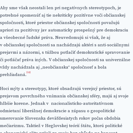
Aby sme však neostali len pri negatívnych stereotypoch, je
potrebné spomenúť aj tie nekriticky pozitívne voči občianskej
spoločnosti, ktoré priestor občianskej spoločnosti považujú
apriori za pozitívny jav automaticky prospešný pre demokraciu
a všeobecné ľudské práva. Neuvedomujú si však, že aj
v občianskej spoločnosti sa nachádzajú aktéri s anti-sociálnymi
prejavmi a názormi, s túžbou potlačiť demokratické spravovanie
či potláčať práva iných. V občianskej spoločnosti sa univerzálne
vždy nachádzala aj „neobčianska“ spoločnosť a bola
[12]
prehliadaná.
Hoci mýty a stereotypy, ktoré obsadzujú verejný priestor, sú
prejavom povrchného vnímania občianskej sféry, majú aj svoje
hlbšie korene. Jednak v nacionalisticko-autoritatívnom
odmietaní liberálnej demokracie a zápasu o geopolitické
smerovanie Slovenska deväťdesiatych rokov počas obdobia
mečiarizmu. Taktiež v Heglovskej teórií štátu, ktorú politické