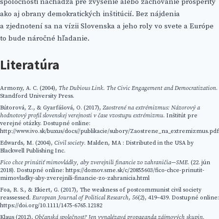
spoločnosti nachádza pre zvýšenie alebo zachovanie prosperity
ako aj obrany demokratických inštitúcií. Bez nájdenia
a zjednotení sa na vízii Slovenska a jeho roly vo svete a Európe
to bude náročné hľadanie.
Literatúra
Armony, A. C. (2004),
The Dubious Link. The Civic Engagement and Democratization
.
Standford University Press.
Bútorová, Z., & Gyarfášová, O. (2017),
Zaostrené na extrémizmus: Názorový a
hodnotový profil slovenskej verejnosti v čase vzostupu extrémizmu
. Inštitút pre
verejné otázky. Dostupné online:
http://www.ivo.sk/buxus/docs//publikacie/subory/Zaostrene_na_extremizmus.pdf
Edwards, M. (2004),
Civil society
. Malden, MA : Distributed in the USA by
Blackwell Publishing Inc.
Fico chce prinútiť mimovládky, aby zverejnili financie zo zahraničia—SME
. (22. jún
2018). Dostupné online: https://domov.sme.sk/c/20855603/fico-chce-prinutit-
mimovladky-aby-zverejnili-financie-zo-zahranicia.html
Foa, R. S., & Ekiert, G. (2017), The weakness of postcommunist civil society
reassessed.
European Journal of Political Research
,
56
(2), 419–439. Dostupné online:
https://doi.org/10.1111/1475-6765.12182
Klaus (2012),
Občanská společnost? Jen vynalézavá propaganda zájmových skupin
.