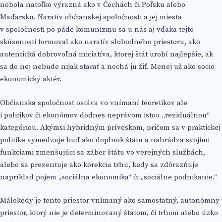
nebola natoľko výrazná ako v Čechách či Poľsku alebo
Maďarsku. Naratív občianskej spoločnosti a jej miesta
v spoločnosti po páde komunizmu sa u nás aj vďaka tejto
skúsenosti formoval ako naratív slobodného priestoru, ako
autentická dobrovoľná iniciatíva, ktorej štát urobí najlepšie, ak
sa do nej nebude nijak starať a nechá ju žiť. Menej už ako socio-
ekonomický aktér.
Občianska spoločnosť ostáva vo vnímaní teoretikov ale
i politikov či ekonómov dodnes neprávom istou „reziduálnou“
kategóriou. Akýmsi hybridným príveskom, pričom sa v praktickej
politike vymedzuje buď ako doplnok štátu a nahrádza svojimi
funkciami zmenšujúci sa záber štátu vo verejných službách,
alebo sa prezentuje ako korekcia trhu, kedy sa zdôrazňuje
napríklad pojem „sociálna ekonomika“ či „sociálne podnikanie.“
Málokedy je tento priestor vnímaný ako samostatný, autonómny
priestor, ktorý nie je determinovaný štátom, či trhom alebo úzko