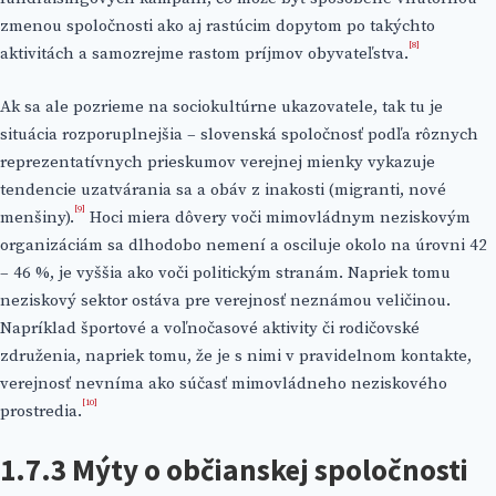
zmenou spoločnosti ako aj rastúcim dopytom po takýchto
[8]
aktivitách a samozrejme rastom príjmov obyvateľstva.
Ak sa ale pozrieme na sociokultúrne ukazovatele, tak tu je
situácia rozporuplnejšia – slovenská spoločnosť podľa rôznych
reprezentatívnych prieskumov verejnej mienky vykazuje
tendencie uzatvárania sa a obáv z inakosti (migranti, nové
[9]
menšiny).
Hoci miera dôvery voči mimovládnym neziskovým
organizáciám sa dlhodobo nemení a osciluje okolo na úrovni 42
– 46 %, je vyššia ako voči politickým stranám. Napriek tomu
neziskový sektor ostáva pre verejnosť neznámou veličinou.
Napríklad športové a voľnočasové aktivity či rodičovské
združenia, napriek tomu, že je s nimi v pravidelnom kontakte,
verejnosť nevníma ako súčasť mimovládneho neziskového
[10]
prostredia.
1.7.3 Mýty o občianskej spoločnosti