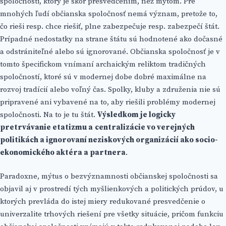
spoločnosti, ktorý je skôr presvedčením, než mýtom. Pre
mnohých ľudí občianska spoločnosť nemá význam, pretože to,
čo rieši resp. chce riešiť, plne zabezpečuje resp. zabezpečí štát.
Prípadné nedostatky na strane štátu sú hodnotené ako dočasné
a odstrániteľné alebo sú ignorované. Občianska spoločnosť je v
tomto špecifickom vnímaní archaickým reliktom tradičných
spoločností, ktoré sú v modernej dobe dobré maximálne na
rozvoj tradícií alebo voľný čas. Spolky, kluby a združenia nie sú
pripravené ani vybavené na to, aby riešili problémy modernej
spoločnosti. Na to je tu štát.
Výsledkom je logicky
pretrvávanie etatizmu a
centralizácie vo verejných
politikách a ignorovaní neziskových organizácií ako socio-
ekonomického aktéra a partnera
.
Paradoxne, mýtus o bezvýznamnosti občianskej spoločnosti sa
objavil aj v prostredí tých myšlienkových a politických prúdov, u
ktorých prevláda do istej miery redukované presvedčenie o
univerzalite trhových riešení pre všetky situácie, pričom funkciu