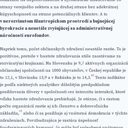
strany verejného sektora a na druhej strane bez adekvátnej
kúpyschopnosti na strane potenciálnych klientov. A to
v nerozvinutom filantropickom prostredí a bujnejúcej
byrokracie a neustále zvyšujúcej sa administratívnej
náročnosti eurofondov
.
Napriek tomu, počet občianskych združení neustále rastie. To je
pozitívne, pretože v hustote združovania stále zaostávame za
rozvinutými krajinami. Na Slovensku je 9,7 aktívnych organizácií
občianskej spoločnosti na 1000 obyvateľov, v Českej republike je
[6]
to 12,1, v Slovinsku 13,9 a v Rakúsku je to 14,3.
Tento indikátor
je podľa niektorých analytikov dôležitým predpokladom
posilňovania dôvery v spoločnosti cez intenzitu interakcií, ktoré
vďaka hustote združovania prebiehajú. Je otázne, či s rastom
počtu organizácií rastie aj ich členstvo a dobrovoľnícka
[7]
základňa,
alebo či sa posilňuje aj vnútorná demokracia v týchto
združeniach. Povzbudzujúca je rastúca úspešnosť
fundraisingových kampaní, čo môže byť spôsobené vnútornou