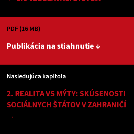
PDF (16 MB)
Publikácia na stiahnutie ↓
Nasledujúca kapitola
2. REALITA VS MÝTY: SKÚSENOSTI
SOCIÁLNYCH ŠTÁTOV V ZAHRANIČÍ
→