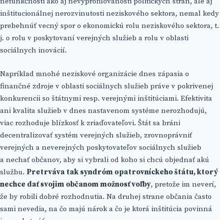
nefunkčnosti ako aj nevyprofilovanosti politických strán, ale aj
inštitucionálnej nerozvinutosti neziskového sektora, nemal kedy
prebehnúť vecný spor o ekonomickú rolu neziskového sektora, t.
j. o rolu v poskytovaní verejných služieb a rolu v oblasti
sociálnych inovácií.
Napríklad mnohé neziskové organizácie dnes zápasia o
finančné zdroje v oblasti sociálnych služieb práve v pokrivenej
konkurencii so štátnymi resp. verejnými inštitúciami. Efektivita
ani kvalita služieb v dnes nastavenom systéme nerozhodujú,
viac rozhoduje blízkosť k zriaďovateľovi. Štát sa bráni
decentralizovať systém verejných služieb, zrovnoprávniť
verejných a neverejných poskytovateľov sociálnych služieb
a nechať občanov, aby si vybrali od koho si chcú objednať akú
službu.
Pretrváva tak syndróm opatrovníckeho štátu, ktorý
nechce dať svojim občanom možnosť voľby
, pretože im neverí,
že by robili dobré rozhodnutia. Na druhej strane občania často
sami nevedia, na čo majú nárok a čo je ktorá inštitúcia povinná