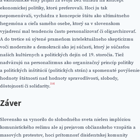
a ekonomické elity prijali za svoju bez ohľadu na koncept
ekonomickej politiky, ktorú preferovali. Hoci ju tak
nepomenúvali, vychádza z koncepcie štátu ako ultimátneho
hegemóna a cieľa samého osebe, ktorý sa v slovenskom
vyjadrení mal tendenciu často personalizovať či oligarchizovať.
A do tretice sú sýtené prameňom intelektuálneho skepticizmu
voči modernite a demokracii ako jej súčasti, ktorý je súčasťou
našich kultúrnych a politických dejín od 19. storočia. Tiež
nadväzujú na personalizmus ako organizačný princíp politiky
a politických inštitúcií (politických strán) a spomenuté povýšenie
hodnoty štátnosti nad hodnoty spravodlivosti, slobody,
[13]
dôstojnosti či solidarity.
Záver
Slovensko sa vynorilo do slobodného sveta nielen implóziou
komunistického režimu ale aj prejavom občianskeho vzopätia a
masových protestov, hoci prítomnosť disidentskej komunity