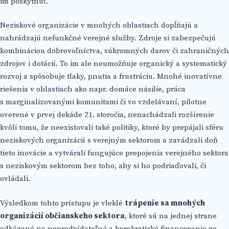
im poskytnúť.
Neziskové organizácie v mnohých oblastiach dopĺňajú a
nahrádzajú nefunkčné verejné služby. Zdroje si zabezpečujú
kombináciou dobrovoľníctva, súkromných darov či zahraničných
zdrojov i dotácií. To im ale neumožňuje organický a systematický
rozvoj a spôsobuje tlaky, pnutia a frustráciu. Mnohé inovatívne
riešenia v oblastiach ako napr. domáce násilie, práca
s marginalizovanými komunitami či vo vzdelávaní, pilotne
overené v prvej dekáde 21. storočia, nenachádzali rozšírenie
kvôli tomu, že neexistovali také politiky, ktoré by prepájali sféru
neziskových organizácií s verejným sektorom a zavádzali doň
tieto inovácie a vytvárali fungujúce prepojenia verejného sektora
s neziskovým sektorom bez toho, aby si ho podriaďovali, či
ovládali.
Výsledkom tohto prístupu je vleklé
trápenie sa mnohých
organizácií občianskeho sektora
, ktoré sú na jednej strane
odkázané na nepredvídateľné a byrokratické financovanie zo