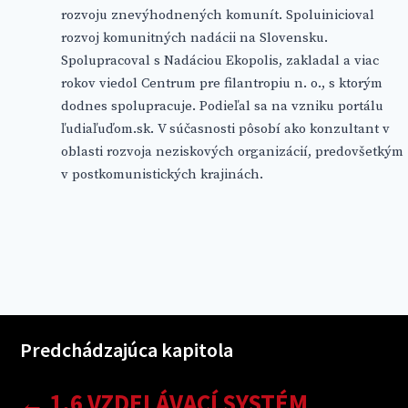
rozvoju znevýhodnených komunít. Spoluinicioval
rozvoj komunitných nadácii na Slovensku.
Spolupracoval s Nadáciou Ekopolis, zakladal a viac
rokov viedol Centrum pre filantropiu n. o., s ktorým
dodnes spolupracuje. Podieľal sa na vzniku portálu
ľudiaľuďom.sk. V súčasnosti pôsobí ako konzultant v
oblasti rozvoja neziskových organizácií, predovšetkým
v postkomunistických krajinách.
Predchádzajúca kapitola
← 1.6 VZDELÁVACÍ SYSTÉM