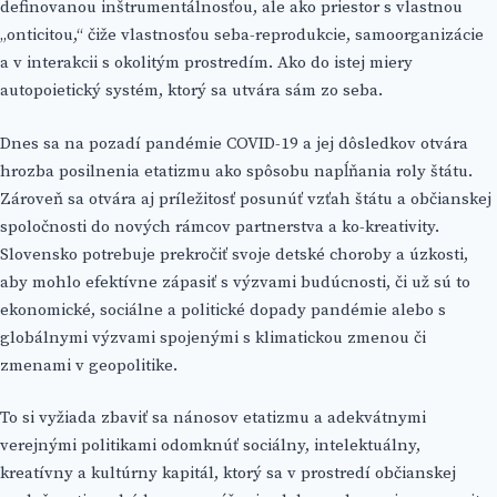
definovanou inštrumentálnosťou, ale ako priestor s vlastnou
„onticitou,“ čiže vlastnosťou seba-reprodukcie, samoorganizácie
a v interakcii s okolitým prostredím. Ako do istej miery
autopoietický systém, ktorý sa utvára sám zo seba.
Dnes sa na pozadí pandémie COVID-19 a jej dôsledkov otvára
hrozba posilnenia etatizmu ako spôsobu napĺňania roly štátu.
Zároveň sa otvára aj príležitosť posunúť vzťah štátu a občianskej
spoločnosti do nových rámcov partnerstva a ko-kreativity.
Slovensko potrebuje prekročiť svoje detské choroby a úzkosti,
aby mohlo efektívne zápasiť s výzvami budúcnosti, či už sú to
ekonomické, sociálne a politické dopady pandémie alebo s
globálnymi výzvami spojenými s klimatickou zmenou či
zmenami v geopolitike.
To si vyžiada zbaviť sa nánosov etatizmu a adekvátnymi
verejnými politikami odomknúť sociálny, intelektuálny,
kreatívny a kultúrny kapitál, ktorý sa v prostredí občianskej