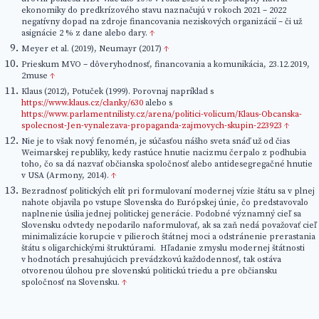
ekonomiky do predkrízového stavu naznačujú v rokoch 2021 – 2022
negatívny dopad na zdroje financovania neziskových organizácií – či už
asignácie 2 % z dane alebo dary.
↑
Meyer et al. (2019), Neumayr (2017)
↑
Prieskum MVO – dôveryhodnosť, financovania a komunikácia, 23.12.2019,
2muse
↑
Klaus (2012), Potuček (1999). Porovnaj napríklad s
https://www.klaus.cz/clanky/630
alebo s
https://www.parlamentnilisty.cz/arena/politici-volicum/Klaus-Obcanska-
spolecnost-Jen-vynalezava-propaganda-zajmovych-skupin-223923
↑
Nie je to však nový fenomén, je súčasťou nášho sveta snáď už od čias
Weimarskej republiky, kedy rastúce hnutie nacizmu čerpalo z podhubia
toho, čo sa dá nazvať občianska spoločnosť alebo antidesegregačné hnutie
v USA (Armony, 2014).
↑
Bezradnosť politických elít pri formulovaní modernej vízie štátu sa v plnej
nahote objavila po vstupe Slovenska do Európskej únie, čo predstavovalo
naplnenie úsilia jednej politickej generácie. Podobné významný cieľ sa
Slovensku odvtedy nepodarilo naformulovať, ak sa zaň nedá považovať cieľ
minimalizácie korupcie v pilieroch štátnej moci a odstránenie prerastania
štátu s oligarchickými štruktúrami. Hľadanie zmyslu modernej štátnosti
v hodnotách presahujúcich prevádzkovú každodennosť, tak ostáva
otvorenou úlohou pre slovenskú politickú triedu a pre občiansku
spoločnosť na Slovensku.
↑