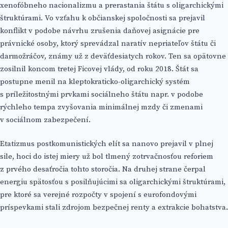
xenofóbneho nacionalizmu a prerastania štátu s oligarchickými
štruktúrami. Vo vzťahu k občianskej spoločnosti sa prejavil
konflikt v podobe návrhu zrušenia daňovej asignácie pre
právnické osoby, ktorý sprevádzal naratív nepriateľov štátu či
darmožráčov, známy už z deväťdesiatych rokov. Ten sa opätovne
zosilnil koncom tretej Ficovej vlády, od roku 2018. Štát sa
postupne menil na kleptokraticko-oligarchický systém
s príležitostnými prvkami sociálneho štátu napr. v podobe
rýchleho tempa zvyšovania minimálnej mzdy či zmenami
v sociálnom zabezpečení.
Etatizmus postkomunistických elít sa nanovo prejavil v plnej
sile, hoci do istej miery už bol tlmený zotrvačnosťou reforiem
z prvého desaťročia tohto storočia. Na druhej strane čerpal
energiu spätosťou s posilňujúcimi sa oligarchickými štruktúrami,
pre ktoré sa verejné rozpočty v spojení s eurofondovými
príspevkami stali zdrojom bezpečnej renty a extrakcie bohatstva.