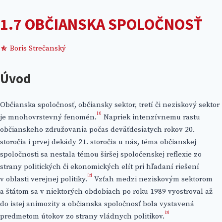
1.7 OBČIANSKA SPOLOČNOSŤ
Boris Strečanský
Úvod
Občianska spoločnosť, občiansky sektor, tretí či neziskový sektor
[1]
je mnohovrstevný fenomén.
Napriek intenzívnemu rastu
občianskeho združovania počas deväťdesiatych rokov 20.
storočia i prvej dekády 21. storočia u nás, téma občianskej
spoločnosti sa nestala témou širšej spoločenskej reflexie zo
strany politických či ekonomických elít pri hľadaní riešení
[2]
v oblasti verejnej politiky.
Vzťah medzi neziskovým sektorom
a štátom sa v niektorých obdobiach po roku 1989 vyostroval až
do istej animozity a občianska spoločnosť bola vystavená
[3]
predmetom útokov zo strany vládnych politikov.