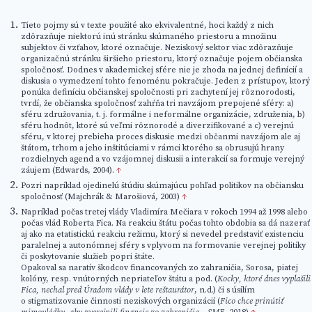
Tieto pojmy sú v texte použité ako ekvivalentné, hoci každý z nich
zdôrazňuje niektorú inú stránku skúmaného priestoru a množinu
subjektov či vzťahov, ktoré označuje. Neziskový sektor viac zdôrazňuje
organizačnú stránku širšieho priestoru, ktorý označuje pojem občianska
spoločnosť. Dodnes v akademickej sfére nie je zhoda na jednej definícií a
diskusia o vymedzení tohto fenoménu pokračuje. Jeden z prístupov, ktorý
ponúka definíciu občianskej spoločnosti pri zachytení jej rôznorodosti,
tvrdí, že občianska spoločnosť zahŕňa tri navzájom prepojené sféry: a)
sféru združovania, t. j. formálne i neformálne organizácie, združenia, b)
sféru hodnôt, ktoré sú veľmi rôznorodé a diverzifikované a c) verejnú
sféru, v ktorej prebieha proces diskusie medzi občanmi navzájom ale aj
štátom, trhom a jeho inštitúciami v rámci ktorého sa obrusujú hrany
rozdielnych agend a vo vzájomnej diskusii a interakcií sa formuje verejný
záujem (Edwards, 2004).
↑
Pozri napríklad ojedinelú štúdiu skúmajúcu pohľad politikov na občiansku
spoločnosť (Majchrák & Marošiová, 2003)
↑
Napríklad počas tretej vlády Vladimíra Mečiara v rokoch 1994 až 1998 alebo
počas vlád Roberta Fica. Na reakciu štátu počas tohto obdobia sa dá nazerať
aj ako na etatistickú reakciu režimu, ktorý si nevedel predstaviť existenciu
paralelnej a autonómnej sféry s vplyvom na formovanie verejnej politiky
či poskytovanie služieb popri štáte.
Opakoval sa naratív škodcov financovaných zo zahraničia, Sorosa, piatej
kolóny, resp. vnútorných nepriateľov štátu a pod. (
Kocky, ktoré dnes vyplašili
Fica, nechal pred Úradom vlády v lete reštaurátor
, n.d.) či s úsilím
o stigmatizovanie činnosti neziskových organizácií (
Fico chce prinútiť