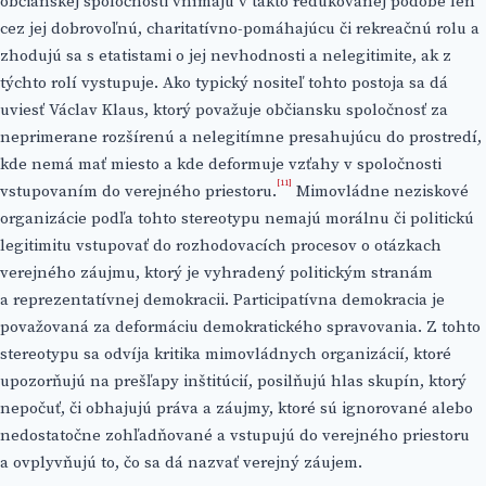
občianskej spoločnosti vnímajú v takto redukovanej podobe len
cez jej dobrovoľnú, charitatívno-pomáhajúcu či rekreačnú rolu a
zhodujú sa s etatistami o jej nevhodnosti a nelegitimite, ak z
týchto rolí vystupuje. Ako typický nositeľ tohto postoja sa dá
uviesť Václav Klaus, ktorý považuje občiansku spoločnosť za
neprimerane rozšírenú a nelegitímne presahujúcu do prostredí,
kde nemá mať miesto a kde deformuje vzťahy v spoločnosti
[11]
vstupovaním do verejného priestoru.
Mimovládne neziskové
organizácie podľa tohto stereotypu nemajú morálnu či politickú
legitimitu vstupovať do rozhodovacích procesov o otázkach
verejného záujmu, ktorý je vyhradený politickým stranám
a reprezentatívnej demokracii. Participatívna demokracia je
považovaná za deformáciu demokratického spravovania. Z tohto
stereotypu sa odvíja kritika mimovládnych organizácií, ktoré
upozorňujú na prešľapy inštitúcií, posilňujú hlas skupín, ktorý
nepočuť, či obhajujú práva a záujmy, ktoré sú ignorované alebo
nedostatočne zohľadňované a vstupujú do verejného priestoru
a ovplyvňujú to, čo sa dá nazvať verejný záujem.