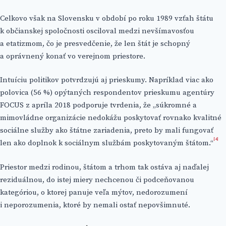
Celkovo však na Slovensku v období po roku 1989 vzťah štátu
k občianskej spoločnosti osciloval medzi nevšímavosťou
a etatizmom, čo je presvedčenie, že len štát je schopný
a oprávnený konať vo verejnom priestore.
Intuíciu politikov potvrdzujú aj prieskumy. Napríklad viac ako
polovica (56 %) opýtaných respondentov prieskumu agentúry
FOCUS z apríla 2018 podporuje tvrdenia, že „súkromné a
mimovládne organizácie nedokážu poskytovať rovnako kvalitné
sociálne služby ako štátne zariadenia, preto by mali fungovať
[4]
len ako doplnok k sociálnym službám poskytovaným štátom.“
Priestor medzi rodinou, štátom a trhom tak ostáva aj naďalej
reziduálnou, do istej miery nechcenou či podceňovanou
kategóriou, o ktorej panuje veľa mýtov, nedorozumení
i neporozumenia, ktoré by nemali ostať nepovšimnuté.