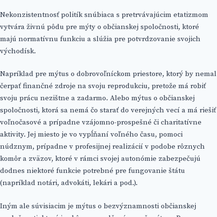
Nekonzistentnosť politík snúbiaca s pretrvávajúcim etatizmom
vytvára živnú pôdu pre mýty o občianskej spoločnosti, ktoré
majú normatívnu funkciu a slúžia pre potvrdzovanie svojich
východísk.
Napríklad pre mýtus o dobrovoľníckom priestore, ktorý by nemal
čerpať finančné zdroje na svoju reprodukciu, pretože má robiť
svoju prácu nezištne a zadarmo. Alebo mýtus o občianskej
spoločnosti, ktorá sa nemá čo starať do verejných vecí a má riešiť
voľnočasové a prípadne vzájomno-prospešné či charitatívne
aktivity.
Jej miesto je vo vypĺňaní voľného času, pomoci
núdznym, prípadne v profesijnej realizácií v podobe rôznych
komôr a zväzov, ktoré v rámci svojej autonómie zabezpečujú
dodnes niektoré funkcie potrebné pre fungovanie štátu
(napríklad notári, advokáti, lekári a pod.).
Iným ale súvisiacim je mýtus o bezvýznamnosti občianskej