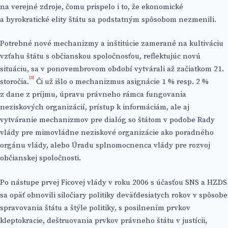
na verejné zdroje, čomu prispelo i to, že ekonomické
a byrokratické elity štátu sa podstatným spôsobom nezmenili.
Potrebné nové mechanizmy a inštitúcie zamerané na kultiváciu
vzťahu štátu s občianskou spoločnosťou, reflektujúc novú
situáciu, sa v ponovembrovom období vytvárali až začiatkom 21.
[5]
storočia.
Či už išlo o mechanizmus asignácie 1 % resp. 2 %
z dane z príjmu, úpravu právneho rámca fungovania
neziskových organizácií, prístup k informáciám, ale aj
vytváranie mechanizmov pre dialóg so štátom v podobe Rady
vlády pre mimovládne neziskové organizácie ako poradného
orgánu vlády, alebo Úradu splnomocnenca vlády pre rozvoj
občianskej spoločnosti.
Po nástupe prvej Ficovej vlády v roku 2006 s účasťou SNS a HZDS
sa opäť obnovili siločiary politiky deväťdesiatych rokov v spôsobe
spravovania štátu a štýle politiky, s posilnením prvkov
kleptokracie, deštruovania prvkov právneho štátu v justícii,