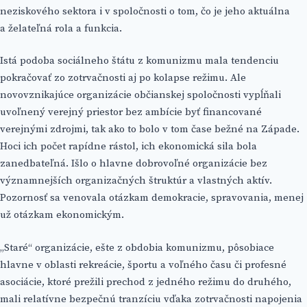
neziskového sektora i v spoločnosti o tom, čo je jeho aktuálna
a želateľná rola a funkcia.
Istá podoba sociálneho štátu z komunizmu mala tendenciu
pokračovať zo zotrvačnosti aj po kolapse režimu. Ale
novovznikajúce organizácie občianskej spoločnosti vypĺňali
uvoľnený verejný priestor bez ambície byť financované
verejnými zdrojmi, tak ako to bolo v tom čase bežné na Západe.
Hoci ich počet rapídne rástol, ich ekonomická sila bola
zanedbateľná. Išlo o hlavne dobrovoľné organizácie bez
významnejších organizačných štruktúr a vlastných aktív.
Pozornosť sa venovala otázkam demokracie, spravovania, menej
už otázkam ekonomickým.
„Staré“ organizácie, ešte z obdobia komunizmu, pôsobiace
hlavne v oblasti rekreácie, športu a voľného času či profesné
asociácie, ktoré prežili prechod z jedného režimu do druhého,
mali relatívne bezpečnú tranzíciu vďaka zotrvačnosti napojenia